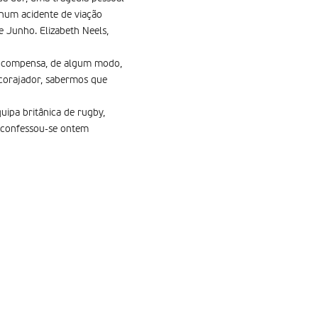
 num acidente de viação
e Junho. Elizabeth Neels,
ue compensa, de algum modo,
ncorajador, sabermos que
ipa britânica de rugby,
, confessou-se ontem