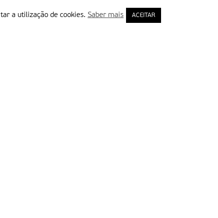
tar a utilização de cookies.
Saber mais
ACEITAR
rimeiro Nome
ail
Leia e aceite a Política de Privacidade