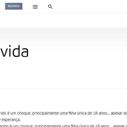
MUNDO
vida
ido é um choque, principalmente uma filha única de 18 anos… apesar da
e esperança.
rido é um choque, principalmente uma filha única de 18 anos… apesar d