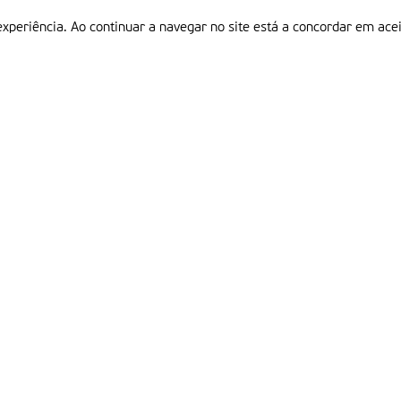
experiência. Ao continuar a navegar no site está a concordar em acei
Informações
P
QUEM SOMOS
ESTATUTO EDITORIAL
Em
FICHA TÉCNICA
LINKS
POLÍTICA DE PRIVACIDADE
CONTACTOS