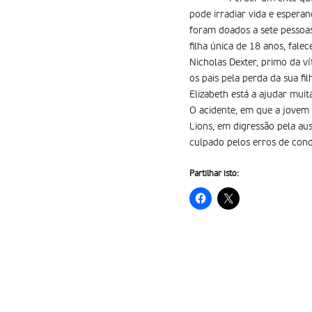
pode irradiar vida e espera
foram doados a sete pessoas
filha única de 18 anos, fale
Nicholas Dexter, primo da v
os pais pela perda da sua f
Elizabeth está a ajudar mui
O acidente, em que a jovem 
Lions, em digressão pela au
culpado pelos erros de con
Partilhar isto: