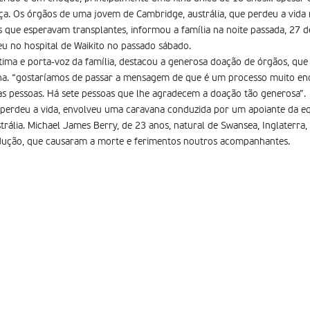
nça. Os órgãos de uma jovem de Cambridge, austrália, que perdeu a vida
 que esperavam transplantes, informou a família na noite passada, 27 d
ceu no hospital de Waikito no passado sábado.
ítima e porta-voz da família, destacou a generosa doação de órgãos, q
ilha. “gostaríamos de passar a mensagem de que é um processo muito e
tas pessoas. Há sete pessoas que lhe agradecem a doação tão generosa”.
perdeu a vida, envolveu uma caravana conduzida por um apoiante da equ
strália. Michael James Berry, de 23 anos, natural de Swansea, Inglaterra
dução, que causaram a morte e ferimentos noutros acompanhantes.