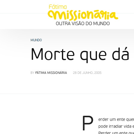
MUNDO
Morte que dá 
BY
FÁTIMA MISSIONÁRIA
28 DE JUNHO, 2005
P
erder um ente quer
pode irradiar vida 
Perder um ente que