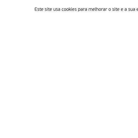
Este site usa cookies para melhorar o site e a sua 
Delegação Portuguesa do Instituto Missionário da Consolata
Morada:
Rua Francisco Marto, 52, Apartado 5
2496-908 FÁTIMA
Tel.:
249 539 430 / 249 539 460
Emails.:
redacao@fatimamissionaria.pt /
assinaturas@fatimamissionaria.pt