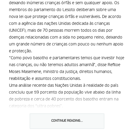
deixando inúmeras crianças órfãs e sem qualquer apoio. Os
membros do parlamento do Lesoto deliberam sobre uma
nova lei que protege crianças órfãs e vulneráveis. De acordo
com a agência das nações Unidas dedicada às crianças
(UNICEF), mais de 70 pessoas morrem todos os dias por
doenças relacionadas com a sida no pequeno reino, deixando
um grande número de crianças com pouco ou nenhum apoio
e protecção.
“Como povo basotho e parlamentares temos que investir hoje
nas crianças, ou não teremos adultos amanhã”, disse Refiloe
Moses Masemene, ministro da justiça, direitos humanos,
reabilitação e assuntos constitucionais.
Uma análise recente das Nações Unidas à realidade do país
concluiu que 59 porcento da população vive abaixo da linha
de pobreza e cerca de 40 porcento dos basotho entram na
categoria dos “ultra pobres”.
O representante local da UNICEF, Bertrand Desmoulins,
declarou que “a sida ajudou a centrar-nos nas dificuldades de
CONTINUE READING...
muitas crianças que além de ser órfãs, necessitam de
protecção especial”. Desmoulins chamam a atenção para a