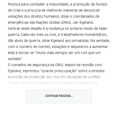
Política para combater a impunidade, a promoção de fundos
de crise e a procura de melhores maneiras de denunciar
violações dos direitos humanos, disse o coordenados de
emergências das Nações Unidas (ONU), Jan Egeland.
Central neste desafio é a mudança no próprio modo de fazer
guerra. Cada vez mais os civis, e trabalhadores humanitários,
são alvos de guerra, disse Egeland aos jornalistas. Na verdade,
com o número de mortes, violações e sequestros a aumentar
está a tornar-se “muito mais perigos ser um civil que um
soldado”.
O conselho de segurança da ONU, depois da reunião com
Egeland, expressou “grande preocupação” sobre a limitada
evolução da protecção aos civis em situações de conflito.
“Tendo recebido o relatório, o conselho expressa a sua
intenção de actuar de modo a fortalecer e melhorar a
protecção a civis durante conflitos armados, se necessário,
CONTINUE READING...
será considerada a possibilidade de emitir uma resolução
nesse sentido”, diz a declaração do conselho.
ao apresentar o seu relatório Jan Egeland falou das brutais e