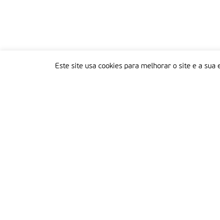
Este site usa cookies para melhorar o site e a sua 
Delegação Portuguesa do Instituto Missionário da Consolata
Morada:
Rua Francisco Marto, 52, Apartado 5
2496-908 FÁTIMA
Tel.:
249 539 430 / 249 539 460
Emails.:
redacao@fatimamissionaria.pt /