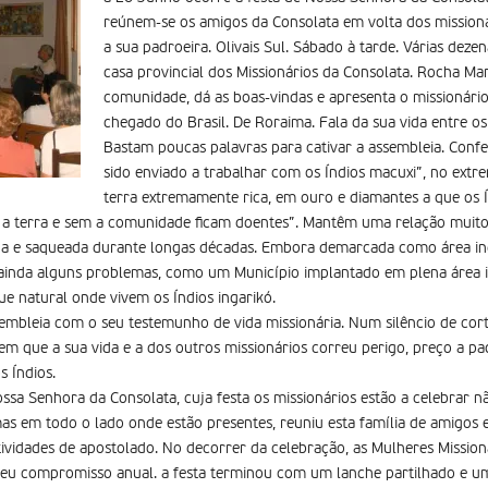
reúnem-se os amigos da Consolata em volta dos missionár
a sua padroeira. Olivais Sul. Sábado à tarde. Várias dez
casa provincial dos Missionários da Consolata. Rocha Mar
comunidade, dá as boas-vindas e apresenta o missionár
chegado do Brasil. De Roraima. Fala da sua vida entre os 
Bastam poucas palavras para cativar a assembleia. Confe
sido enviado a trabalhar com os Índios macuxi”, no extr
terra extremamente rica, em ouro e diamantes a que os Í
 a terra e sem a comunidade ficam doentes”. Mantêm uma relação muito 
dida e saqueada durante longas décadas. Embora demarcada como área i
m ainda alguns problemas, como um Município implantado em plena área 
ue natural onde vivem os Índios ingarikó.
embleia com o seu testemunho de vida missionária. Num silêncio de cor
em que a sua vida e a dos outros missionários correu perigo, preço a 
s Índios.
ssa Senhora da Consolata, cuja festa os missionários estão a celebrar nã
s em todo o lado onde estão presentes, reuniu esta família de amigos
ctividades de apostolado. No decorrer da celebração, as Mulheres Missio
 seu compromisso anual. a festa terminou com um lanche partilhado e u