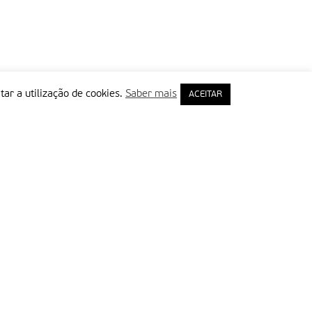
tar a utilização de cookies.
Saber mais
ACEITAR
rimeiro Nome
ail
Leia e aceite a Política de Privacidade