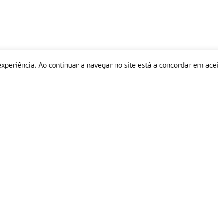
experiência. Ao continuar a navegar no site está a concordar em acei
Informações
P
QUEM SOMOS
ESTATUTO EDITORIAL
Em
FICHA TÉCNICA
LINKS
POLÍTICA DE PRIVACIDADE
CONTACTOS