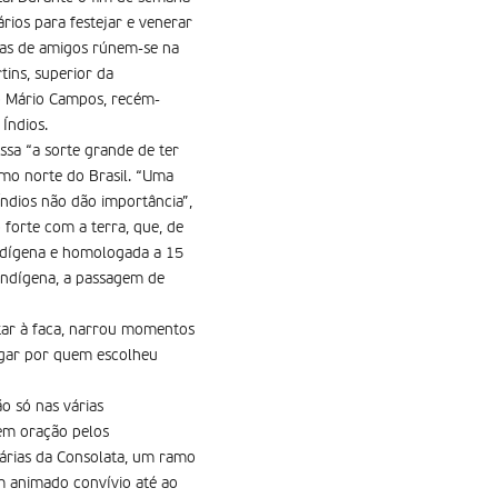
ios para festejar e venerar
enas de amigos rúnem-se na
tins, superior da
io Mário Campos, recém-
Índios.
ssa “a sorte grande de ter
emo norte do Brasil. “Uma
ndios não dão importância”,
forte com a terra, que, de
ndígena e homologada a 15
indígena, a passagem de
tar à faca, narrou momentos
pagar por quem escolheu
o só nas várias
 em oração pelos
nárias da Consolata, um ramo
m animado convívio até ao