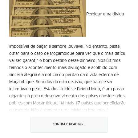
Perdoar uma dívida
impossível de pagar é sempre louvável. No entanto, basta
olhar para o caso de Moçambique para ver que o mais difícil
vai ser garantir o bom destino desse dinheiro. Nos últimos
tempos o acontecimento mais divulgado e acolhido com
sincera alegria é a notícia do perdão da dívida externa de
Moçambique. Sem dúvida esta decisão, que parece ser
incentivada pelos Estados Unidos e Reino Unido, é um passo
gigantesco para o desenvolvimento dos países considerados
pobres.com Moçambique, há mais 17 países que beneficiarão
da medida. Não é somente uma iniciativa boa, mas é
sobretudo justa. Não tem lógica nenhuma oferecer, com a
mão direita, as chamadas “ajudas humanitárias” e, com a mão
CONTINUE READING...
esquerda, exijir “juros de opressão” aos mais pobres do nosso