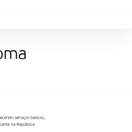
Goma
necerem serviços básicos,
ecente na República