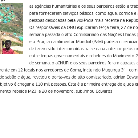
as agências humanitárias e os seus parceiros estão a tra
para fornecerem serviços básicos, como água, comida e 
pessoas deslocadas pela violência mais recente na Repú
Os responsáveis da ONU explicaram terça-feira, 27 de no
semana passada o alto Comissariado das Nações Unidas 
e o Programa alimentar Mundial (PaM) puderam reiniciar 
de terem sido interrompidas na semana anterior pelos m
entre tropas governamentais e rebeldes do Movimento 2
de semana, o aCNUR e os seus parceiros foram capazes d
mente em 12 locais nos arredores de Goma, incluindo Mugunga 3′ – com
e sabão e água, revelou o porta-voz do alto comissariado, adrian Edwar
etivo é chegar a 110 mil pessoas. Esta é a primeira entrega de ajuda 
mento rebelde M23, a 20 de novembro, sublinhou Edwards