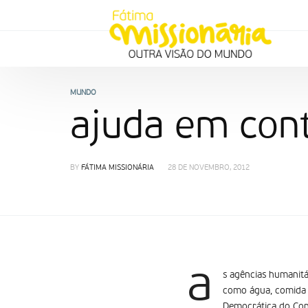
MUNDO
ajuda em con
BY
FÁTIMA MISSIONÁRIA
28 DE NOVEMBRO, 2012
a
s agências humanitá
como água, comida e
Democrática do Co