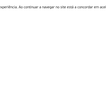
experiência. Ao continuar a navegar no site está a concordar em acei
Informações
P
QUEM SOMOS
ESTATUTO EDITORIAL
Em
FICHA TÉCNICA
LINKS
POLÍTICA DE PRIVACIDADE
CONTACTOS