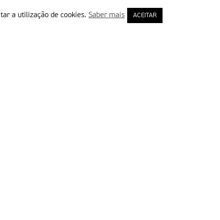
tar a utilização de cookies.
Saber mais
ACEITAR
rimeiro Nome
ail
Leia e aceite a Política de Privacidade