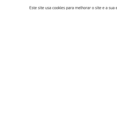
Este site usa cookies para melhorar o site e a sua 
Delegação Portuguesa do Instituto Missionário da Consolata
Morada:
Rua Francisco Marto, 52, Apartado 5
2496-908 FÁTIMA
Tel.:
249 539 430 / 249 539 460
Emails.:
redacao@fatimamissionaria.pt /
assinaturas@fatimamissionaria.pt