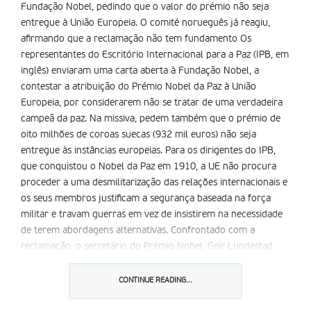
Fundação Nobel, pedindo que o valor do prémio não seja
entregue à União Europeia. O comité norueguês já reagiu,
afirmando que a reclamação não tem fundamento Os
representantes do Escritório Internacional para a Paz (IPB, em
inglês) enviaram uma carta aberta à Fundação Nobel, a
contestar a atribuição do Prémio Nobel da Paz à União
Europeia, por considerarem não se tratar de uma verdadeira
campeã da paz. Na missiva, pedem também que o prémio de
oito milhões de coroas suecas (932 mil euros) não seja
entregue às instâncias europeias. Para os dirigentes do IPB,
que conquistou o Nobel da Paz em 1910, a UE não procura
proceder a uma desmilitarização das relações internacionais e
os seus membros justificam a segurança baseada na força
militar e travam guerras em vez de insistirem na necessidade
de terem abordagens alternativas. Confrontado com a
reclamação, o secretário do Prémio Nobel, Geir Lundestad,
declarou à agência France Presse que este ponto de vista já
foi manifestado em várias oportunidades, mas que não terá
CONTINUE READING...
qualquer impacto sobre a evolução do prémio. a distinção de
2012 foi concedida à UE por ter abolido as guerras num