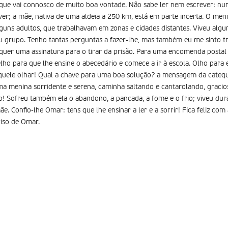
z que vai connosco de muito boa vontade. Não sabe ler nem escrever: nunc
iver; a mãe, nativa de uma aldeia a 250 km, está em parte incerta. O me
alguns adultos, que trabalhavam em zonas e cidades distantes. Viveu al
eu grupo. Tenho tantas perguntas a fazer-lhe, mas também eu me sinto t
r uma assinatura para o tirar da prisão. Para uma encomenda postal 
lho para que lhe ensine o abecedário e comece a ir à escola. Olho para e
aquele olhar! Qual a chave para uma boa solução? a mensagem da catequ
ma menina sorridente e serena, caminha saltando e cantarolando, graciosa
 Sofreu também ela o abandono, a pancada, a fome e o frio; viveu du
. Confio-lhe Omar: tens que lhe ensinar a ler e a sorrir! Fica feliz com
iso de Omar.