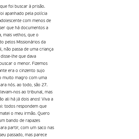
que foi buscar à prisão.
foi apanhado pela polícia
m adolescente com menos de
 ser que há documentos a
, mais velhos, que o
do pelos Missionários da
al, não passa de uma criança
 disse-lhe que dava
 buscar o menor. Fizemos
nte era o cinzento sujo
ito muito magro com uma
ra nós. ao todo, são 27.
levam-nos ao tribunal, mas
 ali há já dois anos! Viva a
qui: todos respondem que
 matei o meu irmão. Quero
e um bando de rapazes
ara partir, com um saco nas
seu passado, mas parece