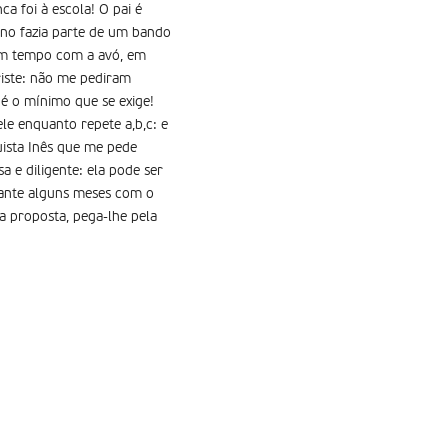
a foi à escola! O pai é
nino fazia parte de um bando
gum tempo com a avó, em
riste: não me pediram
é o mínimo que se exige!
le enquanto repete a,b,c: e
ista Inês que me pede
 e diligente: ela pode ser
rante alguns meses com o
 a proposta, pega-lhe pela