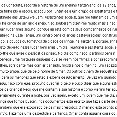
 da Consolata, recorda a história de um menino tanzaniano, de 12 anos, 
a tinha ido à escola. acabou por juntar-se a um grupo de assaltantes e 
binete das Ustawi wa Jamii (assistentes sociais), que me falaram de u
ão há cerca de um ano e meio. Não souberam dizer-me muito mais a não
um lugar mais seguro, porque ali está com os seus companheiros de rua
ceitá-lo na Casa Faraja, um centro para crianças desfavorecidas, construí
go, a poucos quilómetros da cidade de Iringa, na Tanzânia, porque, afin
usto deixá-lo nesse lugar nem mais um dia. Telefonei à assistente social e
-lhe que avise o pessoal da prisão. No dia combinado, partimos para ir
parecia uma fortaleza daquelas que se veem nos filmes. a cor predomina
olheu, sorridente mas com ar cansado, mostra-nos o menino: um rapaz
 muito limpa, que dá pelo nome de Omar. Os outros olham de esguelha pa
o para os menores que estão à espera de julgamento. De vez em quando 
ui. Falo com eles, procuro quebrar o gelo e ouço dizer que alguns estão
itos da criança! Peço que me contem a sua história e como vieram ter a
geralmente durante a noite, por vadiagem, exceto um jovem que me diz:
iança que fomos buscar: nos documentos está escrito que fazia parte d
também que era explorado pelos mais crescidos. O menino está pronto p
tro. Fazemos uma despedida e partimos. Omar conta alguma coisa do 