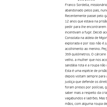
Franco Sordella, missionário
abandonado pelos pais, nunc
Recentemente passei pelo ga
12 anos que estava na pris
pedir para lhe encontrarem 
incentivam a fugir. Decidi a
Consolata na aldeia de Mgon
explorada e por isso não é j
acolhimento ao menino. Peço
359 quilómetros. O cárcere 
velho. a mulher que nos ac
sandália rota e a roupa não
Esta é uma espécie de prisã
depois voltam sempre para aq
justiça que defende os dire
foram presos por polícias, 
saber mais a respeito da cr
vagabundos e ladrões. Mas 
mãos, com alguma roupa den