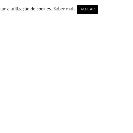
tar a utilização de cookies.
Saber mais
ACEITAR
rimeiro Nome
ail
Leia e aceite a Política de Privacidade