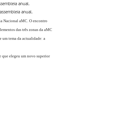
ssembleia anual.
assembleia anual.
eia Nacional aMC. O encontro
elementos das três zonas da aMC
 de um tema da actualidade: a
 e que elegeu um novo superior