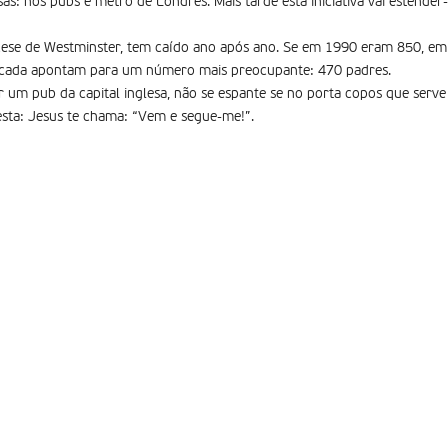
s: nos pubs e metro de Londres. Mais tarde esta iniciativa vai estender-
ese de Westminster, tem caí­do ano após ano. Se em 1990 eram 850, em
écada apontam para um número mais preocupante: 470 padres.
r um pub da capital inglesa, não se espante se no porta copos que serve
sta: Jesus te chama: “Vem e segue-me!”.