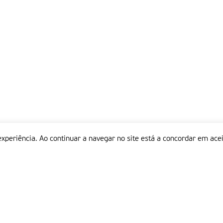
experiência. Ao continuar a navegar no site está a concordar em acei
Informações
P
QUEM SOMOS
ESTATUTO EDITORIAL