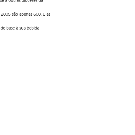
se a outras dioceses da
 2005 são apenas 600. E as
 de base à sua bebida