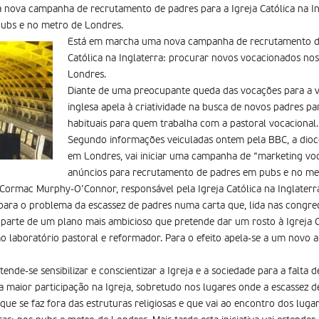
nova campanha de recrutamento de padres para a Igreja Católica na In
ubs e no metro de Londres.
Está em marcha uma nova campanha de recrutamento de
Católica na Inglaterra: procurar novos vocacionados no
Londres.
Diante de uma preocupante queda das vocações para a v
inglesa apela à criatividade na busca de novos padres p
habituais para quem trabalha com a pastoral vocacional.
Segundo informações veiculadas ontem pela BBC, a dioce
em Londres, vai iniciar uma campanha de “marketing voc
anúncios para recrutamento de padres em pubs e no metr
l Cormac Murphy-O’Connor, responsável pela Igreja Católica na Inglaterra
para o problema da escassez de padres numa carta que, lida nas congre
z parte de um plano mais ambicioso que pretende dar um rosto à Igreja C
 laboratório pastoral e reformador. Para o efeito apela-se a um novo a
ende-se sensibilizar e conscientizar a Igreja e a sociedade para a falt
a maior participação na Igreja, sobretudo nos lugares onde a escassez d
que se faz fora das estruturas religiosas e que vai ao encontro dos lu