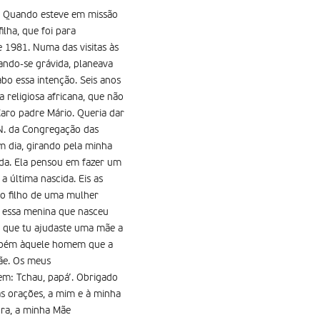
or. Quando esteve em missão
lha, que foi para
e 1981. Numa das visitas às
rando-se grávida, planeava
abo essa intenção. Seis anos
 religiosa africana, que não
aro padre Mário. Queria dar
 N. da Congregação das
 dia, girando pela minha
ida. Ela pensou em fazer um
 última nascida. Eis as
ro filho de uma mulher
a essa menina que nasceu
é que tu ajudaste uma mãe a
também àquele homem que a
ãe. Os meus
em: Tchau, papá’. Obrigado
s orações, a mim e à minha
ora, a minha Mãe