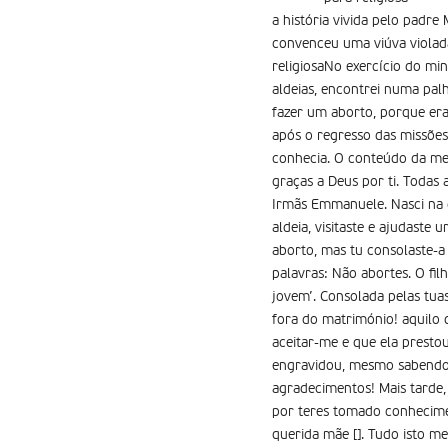
a história vivida pelo padr
convenceu uma viúva violada
religiosaNo exercício do min
aldeias, encontrei numa palh
fazer um aborto, porque era 
após o regresso das missões
conhecia. O conteúdo da men
graças a Deus por ti. Todas
Irmãs Emmanuele. Nasci na 
aldeia, visitaste e ajudast
aborto, mas tu consolaste-a
palavras: Não abortes. O fi
jovem’. Consolada pelas tua
fora do matrimónio! aquilo 
aceitar-me e que ela presto
engravidou, mesmo sabendo 
agradecimentos! Mais tarde,
por teres tomado conhecime
querida mãe []. Tudo isto m