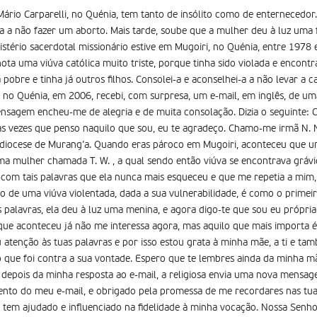
e Mário Carparelli, no Quénia, tem tanto de insólito como de enterneced
 a não fazer um aborto. Mais tarde, soube que a mulher deu à luz uma fi
istério sacerdotal missionário estive em Mugoiri, no Quénia, entre 1978 
ota uma viúva católica muito triste, porque tinha sido violada e encont
pobre e tinha já outros filhos. Consolei-a e aconselhei-a a não levar a c
 no Quénia, em 2006, recebi, com surpresa, um e-mail, em inglês, de uma
sagem encheu-me de alegria e de muita consolação. Dizia o seguinte: C
 as vezes que penso naquilo que sou, eu te agradeço. Chamo-me irmã N.
diocese de Murang’a. Quando eras pároco em Mugoiri, aconteceu que um
e uma mulher chamada T. W. , a qual sendo então viúva se encontrava gráv
 com tais palavras que ela nunca mais esqueceu e que me repetia a mim, a
lho de uma viúva violentada, dada a sua vulnerabilidade, é como o primei
s palavras, ela deu à luz uma menina, e agora digo-te que sou eu própri
que aconteceu já não me interessa agora, mas aquilo que mais importa 
u atenção às tuas palavras e por isso estou grata à minha mãe, a ti e 
que foi contra a sua vontade. Espero que te lembres ainda da minha m
 depois da minha resposta ao e-mail, a religiosa envia uma nova mensag
nto do meu e-mail, e obrigado pela promessa de me recordares nas tua
e tem ajudado e influenciado na fidelidade à minha vocação. Nossa Senh