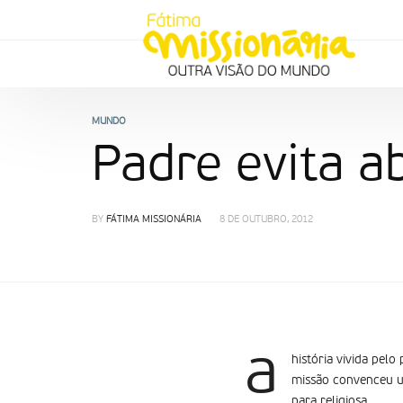
MUNDO
Padre evita a
BY
FÁTIMA MISSIONÁRIA
8 DE OUTUBRO, 2012
a
história vivida pel
missão convenceu um
para religiosa