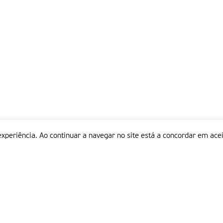
experiência. Ao continuar a navegar no site está a concordar em acei
Informações
P
QUEM SOMOS
ESTATUTO EDITORIAL