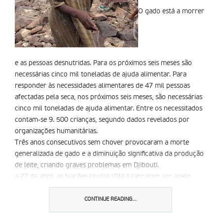
O gado está a morrer
e as pessoas desnutridas. Para os próximos seis meses são
necessárias cinco mil toneladas de ajuda alimentar. Para
responder às necessidades alimentares de 47 mil pessoas
afectadas pela seca, nos próximos seis meses, são necessárias
cinco mil toneladas de ajuda alimentar. Entre os necessitados
contam-se 9. 500 crianças, segundo dados revelados por
organizações humanitárias.
Três anos consecutivos sem chover provocaram a morte
generalizada de gado e a diminuição significativa da produção
de leite, criando graves problemas em Djibouti.
a 27 de abril, as Nações Unidas (ONU) lançaram um apelo
para reunir sete milhões de euros, para fornecer água e
comida aos afectados pela seca. Umas 50 mil cabeças de gado
CONTINUE READING...
requerem cuidados veterinários e comida para três meses.