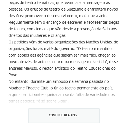
peças de teatro temáticas, que levam a sua mensagem às
pessoas. Os grupos de teatro da Suazilândia enfrentam novos
desafios: promover o desenvolvimento, mais que a arte.
Regularmente têm o encargo de escrever e representar peças
de teatro, com temas que vão desde a prevenção da Sida aos
direitos das mulheres e crianças.
Os pedidos vêm de varias organizações das Nações Unidas, de
organizações locais e até do governo. “O teatro é mantido
com apoios das agências que sabem ser mais fácil chegar ao
povo através de actores com uma mensagem divertida”, disse
andreas Mavuso, director artístico do Teatro Educacional do
Povo.
No entanto, durante um simpósio na semana passada no
Mbabane Theatre Club, o único teatro permanente do país,
alguns participantes queixaram-se da falta de variedade nos
temas pedidos: “é só sobre Sida!”.
O teatro por encomenda, normalmente, é montado numa
tournée a nível nacional, sobretudo pelas zonas rurais. Os
CONTINUE READING...
chefes são contactados para reunir as pessoas da povoação,
regra geral aos fins-de-semana, e os actores improvisam