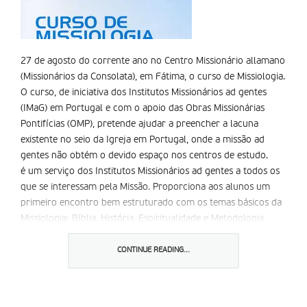
27 de agosto do corrente ano no Centro Missionário allamano
(Missionários da Consolata), em Fátima, o curso de Missiologia.
O curso, de iniciativa dos Institutos Missionários ad gentes
(IMaG) em Portugal e com o apoio das Obras Missionárias
Pontifícias (OMP), pretende ajudar a preencher a lacuna
existente no seio da Igreja em Portugal, onde a missão ad
gentes não obtém o devido espaço nos centros de estudo.
é um serviço dos Institutos Missionários ad gentes a todos os
que se interessam pela Missão. Proporciona aos alunos um
primeiro encontro bem estruturado com os temas básicos da
Missiologia: Bíblia, História, Espiritualidade e Metodologia.
O curso é aberto a todos, mas destina-se especialmente aos
membros dos Institutos Missionários, religiosos/as, sacerdotes
CONTINUE READING...
diocesanos, missionários em férias, seminaristas e estudantes
de Teologia, candidatos ao laicado Missionário e a voluntários
da Missão.