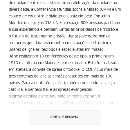
de unidade entre os cristãos. Uma celebração da unidade na
diversidade. a Conferência Mundial sobre a Missão (CMM) é um
espaço de encontro e diálogo organizado pelo Conselho
Mundial das Igrejas (CMI). Neste espaço 500 pessoas partilham
a sua experiência e pensam juntas as prioridades da missão e
o futuro do testemunho cristão. Junta jovens, homens e
mulheres que dão testemunho em situações de fronteira,
líderes de igrejas, teólogos e especialistas em missão.
Já se realizaram 13 conferências deste tipo, a primeira em
1910 e a última em Maio deste mesmo ano. Esta foi realizada
em atenas, a convite da igreja ortodoxa. O CMI inclui mais de
três centenas de igrejas cristãs presentes em mais de 100
países. Para a conferência são também convidados a igreja
católica, a pentecostal e as igrejas evangélicas.
a igreja católica participou pela primeira vez na VII
conferência que teve lugar em México. O Concílio Vaticano II
abriu as portas ao ecumenismo e puderam assim participar
alguns observadores. Tornou-se agora um dos activos
CONTINUE READING...
participantes.
O objectivo geral destes encontros é fortalecer os