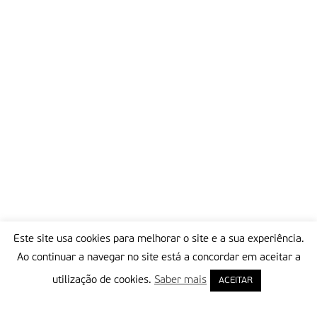
próprias igrejas, comunidades e contextos.
Neste mundo de diversidade onde a violência e o ódio
parecem conquistar um papel cada vez maior, este é um sinal
que os cristãos querem dar. a própria conferência é uma
celebração da unidade na diversidade.
Partilhar isto:
Este site usa cookies para melhorar o site e a sua experiência.
Ao continuar a navegar no site está a concordar em aceitar a
utilização de cookies.
Saber mais
ACEITAR