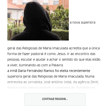
a nova superiora
geral das Religiosas de Maria Imaculada acredita que a única
forma de fazer pastoral é como Jesus. Ir ao encontro das
pessoas, escutar e ajudar a achar o sentido do que elas estão
a viver, iluminando-as com a Palavra
a irmã Daria Fernández Ramos foi eleita recentemente
superiora geral das Religiosas de Maria Imaculada. Numa
entrevista ao jornalista José antónio Vidal, da agência Zenit,
explica como pensa conduzir a congregação, fundada por
Santa Vicenta Maria em 1876, a um caminho renovado de
evangelização.
Como é que a sua congregação recebeu o
CONTINUE READING...
apelo do Papa à nova evangelização?
Daria Fernández Ramos