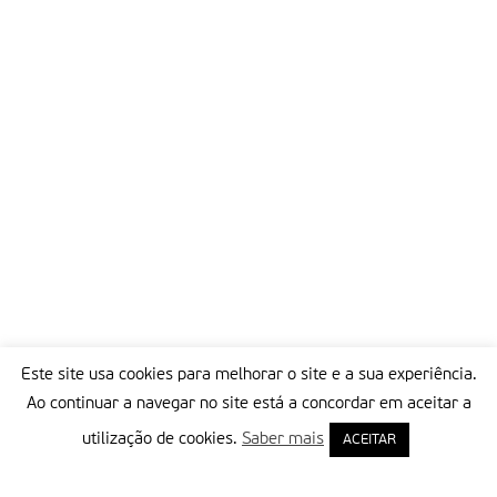
fracasso dos seus ideais, fugiram. Eu penso que a única forma
de fazer pastoral é como Jesus, ir ao encontro, se interessar
pela situação das pessoas, escutar, ajudar a achar o sentido do
que elas estão vivendo, iluminando tudo com a Palavra e
expressando na Eucaristia.
Partilhar isto:
Este site usa cookies para melhorar o site e a sua experiência.
Ao continuar a navegar no site está a concordar em aceitar a
utilização de cookies.
Saber mais
ACEITAR