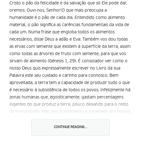
Cristo o pão da felicidade e da salvação que só Ele pode dar,
oremos: Ouvi-nos, Senhor!O que mais preocupa a
humanidade é o pão de cada dia. Entendido como alimento
material, o pão significa as carências fundamentais da vida de
cada um. Numa frase que engloba todos os alimentos
necessários, disse Deus a adão e Eva: Também vos dou todas
as ervas com semente que existem à superfície da terra, assim
como todas as árvores de fruto com semente, para que vos
sirvam de alimento (Génesis 1, 29). É consolador ver como o
nosso Deus quis expressamente escrever no Livro da sua
Palavra este seu cuidado e carinho para connosco. Bem
aproveitada, a terra tem a capacidade de produzir tudo o que
é necessário à subsistência de todos os povos. Infelizmente há
zonas humanas que, egoisticamente, gastam percentagens
ingentes do que produz a terra, pouco deixando para o resto
da humanidade. Não sem fundamento a sociedade dos nossos
tempos foi definida como civilização do desperdício.
Crer que se pode ser feliz só com a abundância de bens
CONTINUE READING...
materiais é uma contradição que tantas penas trouxe e traz às
sociedades e aos indivíduos. Diz a Palavra de Deus no Livro do