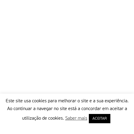
no seu coração: Senhor, dá-nos sempre desse pão!, como
lembra o evangelho.como nós sabemos por experiência, nem
só de pão vive o homem, mas de toda a palavra que sai da
boca de Deus, como canta o refrão do aleluia da missa. Para
terminar, eis o que nos diz São Paulo na leitura: Deixai-vos
renovar no mais íntimo do vosso espírito, adquirindo os
hábitos do homem novo criado à imagem de Deus na justiça e
na santidade verdadeiras. É Palavra de Deus.
Partilhar isto:
Este site usa cookies para melhorar o site e a sua experiência.
Ao continuar a navegar no site está a concordar em aceitar a
utilização de cookies.
Saber mais
ACEITAR