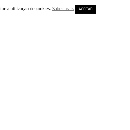
tar a utilização de cookies.
Saber mais
ACEITAR
rimeiro Nome
ail
Leia e aceite a Política de Privacidade