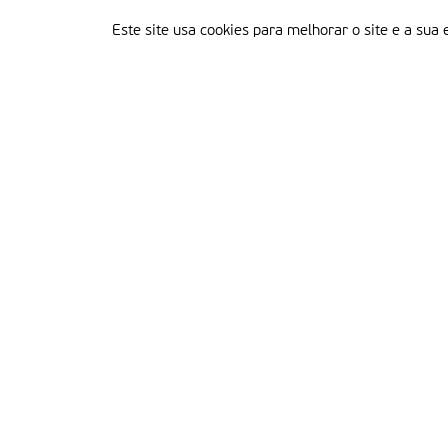
Este site usa cookies para melhorar o site e a sua 
Delegação Portuguesa do Instituto Missionário da Consolata
Morada:
Rua Francisco Marto, 52, Apartado 5
2496-908 FÁTIMA
Tel.:
249 539 430 / 249 539 460
Emails.:
redacao@fatimamissionaria.pt /
assinaturas@fatimamissionaria.pt