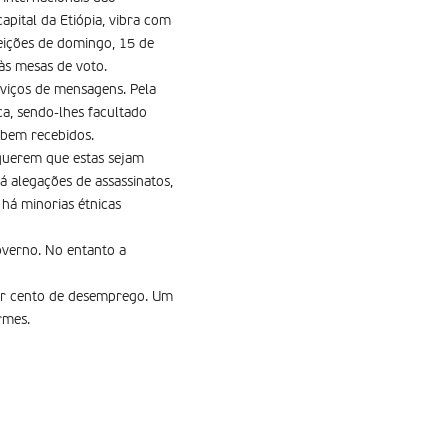
apital da Etiópia, vibra com
eições de domingo, 15 de
 às mesas de voto.
rviços de mensagens. Pela
a, sendo-lhes facultado
 bem recebidos.
 querem que estas sejam
á alegações de assassinatos,
há minorias étnicas
overno. No entanto a
por cento de desemprego. Um
rmes.