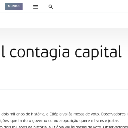
MUNDO
l contagia capital
m dois mil anos de história, a Etiópia vai às mesas de voto. Observadores 
eições, que tanto o governo como a oposição querem livres e justas.
em dois mil anos de história, a Etiópia vai às mesas de voto. Observadore