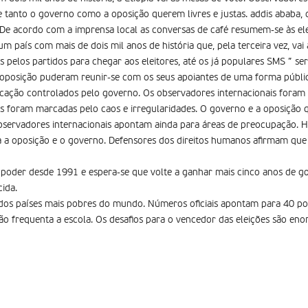
ue tanto o governo como a oposição querem livres e justas. addis ababa, c
 De acordo com a imprensa local as conversas de café resumem-se às el
 país com mais de dois mil anos de história que, pela terceira vez, vai
s pelos partidos para chegar aos eleitores, até os já populares SMS ” se
a oposição puderam reunir-se com os seus apoiantes de uma forma públic
cação controlados pelo governo. Os observadores internacionais foram
pes foram marcadas pelo caos e irregularidades. O governo e a oposição
 observadores internacionais apontam ainda para áreas de preocupação. H
 a oposição e o governo. Defensores dos direitos humanos afirmam que 
 poder desde 1991 e espera-se que volte a ganhar mais cinco anos de g
cida.
m dos países mais pobres do mundo. Números oficiais apontam para 40 
não frequenta a escola. Os desafios para o vencedor das eleições são eno