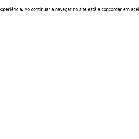
experiência. Ao continuar a navegar no site está a concordar em acei
Informações
P
QUEM SOMOS
ESTATUTO EDITORIAL
Em
FICHA TÉCNICA
LINKS
POLÍTICA DE PRIVACIDADE
CONTACTOS