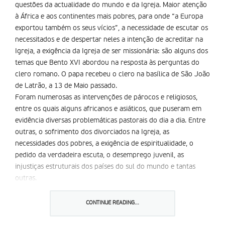
questões da actualidade do mundo e da Igreja. Maior atenção
à África e aos continentes mais pobres, para onde “a Europa
exportou também os seus vícios”, a necessidade de escutar os
necessitados e de despertar neles a intenção de acreditar na
Igreja, a exigência da Igreja de ser missionária: são alguns dos
temas que Bento XVI abordou na resposta às perguntas do
clero romano. O papa recebeu o clero na basílica de São João
de Latrão, a 13 de Maio passado.
Foram numerosas as intervenções de párocos e religiosos,
entre os quais alguns africanos e asiáticos, que puseram em
evidência diversas problemáticas pastorais do dia a dia. Entre
outras, o sofrimento dos divorciados na Igreja, as
necessidades dos pobres, a exigência de espiritualidade, o
pedido da verdadeira escuta, o desemprego juvenil, as
injustiças estruturais dos países do sul do mundo e tantas
outras.
De pé, o Papa abraçou um sacerdote indiano, que o quis
saudar depois da sua intervenção. “Posso, apenas, dizer
CONTINUE READING...
obrigado pela riqueza e profundidade das vossas intervenções
” respondeu Bento XVI. Obrigado pelo vosso afecto, que me