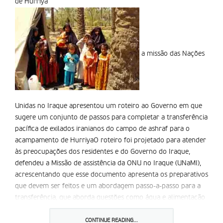
de Hurriya
a missão das Nações
Unidas no Iraque apresentou um roteiro ao Governo em que
sugere um conjunto de passos para completar a transferência
pacífica de exilados iranianos do campo de ashraf para o
acampamento de HurriyaO roteiro foi projetado para atender
às preocupações dos residentes e do Governo do Iraque,
defendeu a Missão de assistência da ONU no Iraque (UNaMI),
acrescentando que esse documento apresenta os preparativos
que devem ser feitos e um abordagem passo-a-passo para a
transferência, que aborda questões como água e alimentação
e outras necessidades humanitárias.
O nosso compromisso é estritamente humanitário, para
CONTINUE READING...