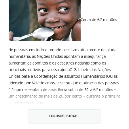
Cerca de 62 milhões
de pessoas em todo o mundo precisam atualmente de ajuda
humanitária. as Nações Unidas apontam a insegurança
alimentar, os conflitos e os desastres naturais como os
principais motivos para essa ajudaO Gabinete das Nações
Unidas para a Coordenação de assuntos Humanitários (OCHa),
liderado por Valerie amos, revelou que o número das pessoas
“‹”‹que necessitam de assistência subiu de 51 a 62 milhões –
um crescimento de mais de 20 por cento – durante o primeiro
semestre deste ano.
a meio deste ano, verificamos que há pessoas com
CONTINUE READING...
necessidades desesperadas em 20 países, cujas vidas e meios