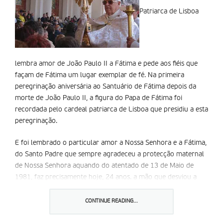
Patriarca de Lisboa
lembra amor de João Paulo II a Fátima e pede aos fiéis que
façam de Fátima um lugar exemplar de fé. Na primeira
peregrinação aniversária ao Santuário de Fátima depois da
morte de João Paulo II, a figura do Papa de Fátima foi
recordada pelo cardeal patriarca de Lisboa que presidiu a esta
peregrinação.
E foi lembrado o particular amor a Nossa Senhora e a Fátima,
do Santo Padre que sempre agradeceu a protecção maternal
de Nossa Senhora aquando do atentado de 13 de Maio de
1981, faz precisamente hoje, 24 anos. a mão que desviou a
bala, afirmou mais tarde João Paulo II seria a mão de Maria.
Mais, João Paulo II entendeu também que o “homem vestido
CONTINUE READING...
de branco” revelado no terceiro segredo de Fátima , escrito