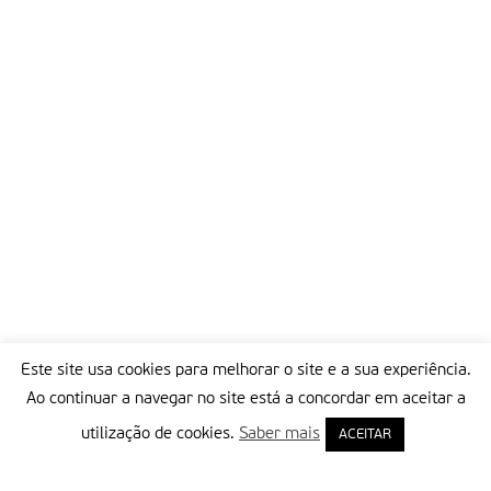
pastorinhos rezavam continuamente pelo Santo Padre; e
antevendo em visão profética, os sofrimentos do vigário de
Cristo, a Jacinta exclama: coitadinho do Santo Padre”.
José Policarpo entende assim que Fátima “deverá ser sempre
o lugar onde a igreja se reúne, seguindo o seu Pastor,
acatando a sua palavra, rezando pelo que ele reza, desejando
o que ele deseja, sofrendo com ele pelo triunfo do Reino de
Deus”. Só assim ” defende o cardeal ” “louvaremos Nossa
Senhora que aqui manifestou o seu papel peculiar na história
da salvação”.
Partilhar isto:
Este site usa cookies para melhorar o site e a sua experiência.
Ao continuar a navegar no site está a concordar em aceitar a
utilização de cookies.
Saber mais
ACEITAR