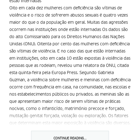
estão internadas
Oito em cada dez mulheres com deficiência são vítimas de
violência e o risco de sofrerem abusos sexuais é quatro vezes
maior do que o da população em geral. Muitas das agressões
ocorrem nas instituições onde estão internadas Os dados são
do alto Comissariado para os Direitos Humanos das Nações
Unidas (ONU). Oitenta por cento das mulheres com deficiência
são vítimas de violência. E no caso das que estão internadas
em instituições, oito em cada 10 estão expostas à violência das
pessoas que as rodeiam, revelou uma relatora da ONU, citada
esta quinta-feira pela Europa Press. Segundo Gabriela
Guzman, a violência sobre mulheres e meninas com deficiência
ocorre com frequência em casa, na comunidade, nas escolas e
nos estabelecimentos públicos ou privados. as meninas são as
que apresentam maior risco de serem vítimas de práticas
nocivas, como o infanticído, matrimónio precoce e forçado,
mutilação genital forçada, violação ou exploração. Os fatores
que determinam esta maior exposição à violência são diversos.
Desde os estereótipos relativos às situações de dependência e
incapacidade, à convicção de que não podem apresentar
CONTINUE READING...