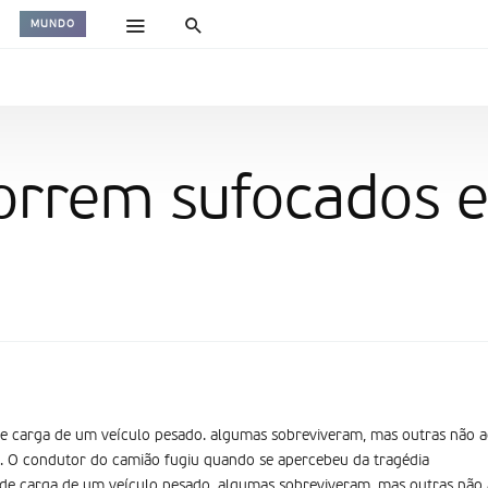
MUNDO
orrem sufocados 
 de carga de um veículo pesado. algumas sobreviveram, mas outras não a
m. O condutor do camião fugiu quando se apercebeu da tragédia
a de carga de um veículo pesado. algumas sobreviveram, mas outras não