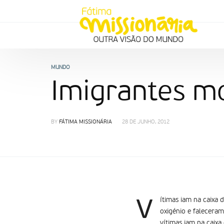
MUNDO
Imigrantes m
BY
FÁTIMA MISSIONÁRIA
28 DE JUNHO, 2012
v
ítimas iam na caixa
oxigénio e falecera
vítimas iam na caix