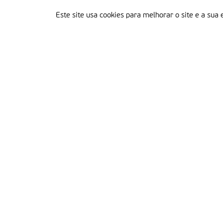
Este site usa cookies para melhorar o site e a sua 
Delegação Portuguesa do Instituto Missionário da Consolata
Morada:
Rua Francisco Marto, 52, Apartado 5
2496-908 FÁTIMA
Tel.:
249 539 430 / 249 539 460
Emails.:
redacao@fatimamissionaria.pt /
assinaturas@fatimamissionaria.pt