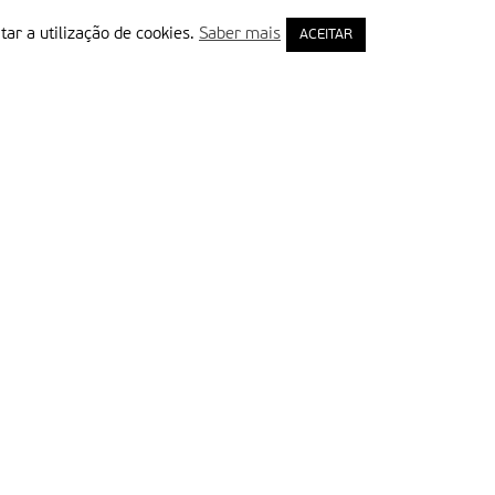
tar a utilização de cookies.
Saber mais
ACEITAR
rimeiro Nome
ail
Leia e aceite a Política de Privacidade