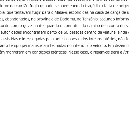
dutor do camião fugiu quando se apercebeu da tragédia a falta de oxigén
pia, que tentavam fugir para o Malawi, escondidas na caixa de carga de
s, abandonados, na província de Dodoma, na Tanzânia, segundo informa
e acordo com o governante, quando o condutor do camião deu conta do s
s autoridades encontraram perto de 60 pessoas dentro da viatura, ainda 
ssistidas e interrogadas pela polícia. apesar dos interrogatórios, não fo
anto tempo permaneceram fechadas no interior do veículo. Em dezemb
m morreram em condições idênticas. Nesse caso, dirigiam-se para a Áfri