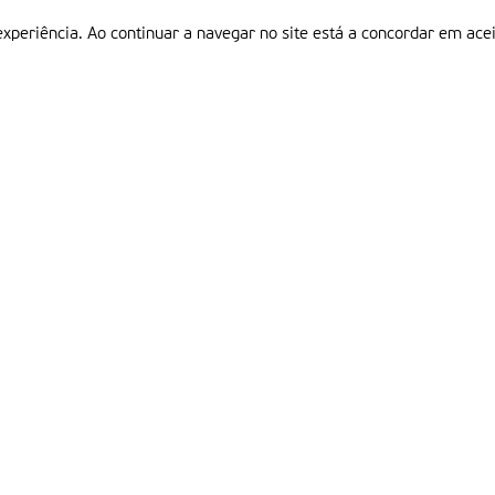
experiência. Ao continuar a navegar no site está a concordar em acei
Informações
P
QUEM SOMOS
ESTATUTO EDITORIAL
Em
FICHA TÉCNICA
LINKS
POLÍTICA DE PRIVACIDADE
CONTACTOS