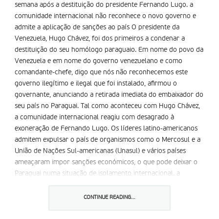
semana após a destituição do presidente Fernando Lugo. a
comunidade internacional não reconhece o novo governo e
admite a aplicação de sanções ao país O presidente da
Venezuela, Hugo Chávez, foi dos primeiros a condenar a
destituição do seu homólogo paraguaio. Em nome do povo da
Venezuela e em nome do governo venezuelano e como
comandante-chefe, digo que nós não reconhecemos este
governo ilegítimo e ilegal que foi instalado, afirmou o
governante, anunciando a retirada imediata do embaixador do
seu país no Paraguai. Tal como aconteceu com Hugo Chávez,
a comunidade internacional reagiu com desagrado à
exoneração de Fernando Lugo. Os líderes latino-americanos
admitem expulsar o país de organismos como o Mercosul e a
União de Nações Sul-americanas (Unasul) e vários países
ameaçaram impor sanções económicos, o que pode deixar o
Paraguai numa situação de isolamento internacional. a
situação é difícil e reconheço inconvenientes com a
comunidade internacional. Estamos a arrumar a casa primeiro
CONTINUE READING...
e depois vamos entrar em contato com os países vizinhos.
Estou certo de que vão compreender a situação no Paraguai,