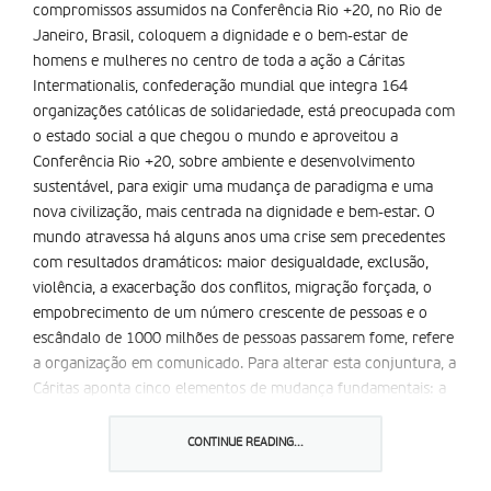
compromissos assumidos na Conferência Rio +20, no Rio de
Janeiro, Brasil, coloquem a dignidade e o bem-estar de
homens e mulheres no centro de toda a ação a Cáritas
Intermationalis, confederação mundial que integra 164
organizações católicas de solidariedade, está preocupada com
o estado social a que chegou o mundo e aproveitou a
Conferência Rio +20, sobre ambiente e desenvolvimento
sustentável, para exigir uma mudança de paradigma e uma
nova civilização, mais centrada na dignidade e bem-estar. O
mundo atravessa há alguns anos uma crise sem precedentes
com resultados dramáticos: maior desigualdade, exclusão,
violência, a exacerbação dos conflitos, migração forçada, o
empobrecimento de um número crescente de pessoas e o
escândalo de 1000 milhões de pessoas passarem fome, refere
a organização em comunicado. Para alterar esta conjuntura, a
Cáritas aponta cinco elementos de mudança fundamentais: a
luta contra a fome deve assumir-se como uma prioridade; os
líderes devem ter visão nos objetivos de desenvolvimento; os
CONTINUE READING...
ambientes da nossa vida, sejam rurais ou urbanos, devem
permitir uma vida digna e saudável e ser ecologicamente