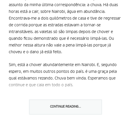
assunto da minha última correspondência: a chuva. Há duas
horas está a cair, sobre Nairobi, água em abundância.
Encontrava-me a dois quilómetros de casa e tive de regressar
de corrida porque as estradas estavam a tornar-se
intransitáveis. as valetas só são limpas depois de chover e
quando ficou demonstrado que é necessário limpá-las. Ou
melhor nessa altura não vale a pena limpá-las porque já
choveu e o dano já está feito.
Sim, está a chover abundantemente em Nairobi. E, segundo
espero, em muitos outros pontos do país. é uma graça pela
qual estávamos rezando. Chuva bem vinda. Esperamos que
continue e que caia em todo o país.
é pena que não haja barragens para armazenar este precioso
lí­quido que em grande parte se vai perder, sem dar pão a
CONTINUE READING...
quem tem fome. No entanto esta chuva está sendo uma
bênção.