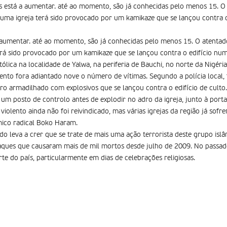
 está a aumentar. até ao momento, são já conhecidas pelo menos 15. O 
 uma igreja terá sido provocado por um kamikaze que se lançou contra 
aumentar. até ao momento, são já conhecidas pelo menos 15. O atentado
erá sido provocado por um kamikaze que se lançou contra o edifício n
ólica na localidade de Yalwa, na periferia de Bauchi, no norte da Nigér
to fora adiantado nove o número de vítimas. Segundo a polícia local,
o armadilhado com explosivos que se lançou contra o edifício de culto.
um posto de controlo antes de explodir no adro da igreja, junto à porta
iolento ainda não foi reivindicado, mas várias igrejas da região já sofr
mico radical Boko Haram.
do leva a crer que se trate de mais uma ação terrorista deste grupo is
taques que causaram mais de mil mortos desde julho de 2009. No passad
orte do país, particularmente em dias de celebrações religiosas.