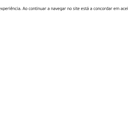
experiência. Ao continuar a navegar no site está a concordar em acei
Informações
P
QUEM SOMOS
ESTATUTO EDITORIAL
Em
FICHA TÉCNICA
LINKS
POLÍTICA DE PRIVACIDADE
CONTACTOS