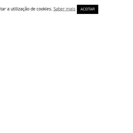
tar a utilização de cookies.
Saber mais
ACEITAR
rimeiro Nome
ail
Leia e aceite a Política de Privacidade