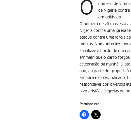
O
número de vítimas
da Nigéria contra
armadilhado
O número de vítimas está a 
Nigéria contra uma igreja t
ataque contra uma igreja cat
mortos. Num primeiro momen
kamikaze a bordo de um carr
afirmam que o carro forçou 
celebração da manhã. O ato v
ano, da parte do grupo islâ
Embora não reivindicado, tu
responsável por diversos a
alvo cristãos e igrejas no n
Partilhar isto: