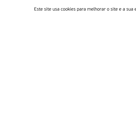
Este site usa cookies para melhorar o site e a sua 
Delegação Portuguesa do Instituto Missionário da Consolata
Morada:
Rua Francisco Marto, 52, Apartado 5
2496-908 FÁTIMA
Tel.:
249 539 430 / 249 539 460
Emails.:
redacao@fatimamissionaria.pt /
assinaturas@fatimamissionaria.pt