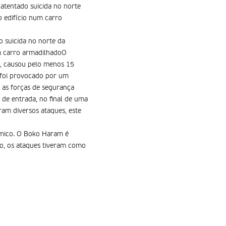
atentado suicida no norte
o edifício num carro
 suicida no norte da
um carro armadilhadoO
ia, causou pelo menos 15
 foi provocado por um
 as forças de segurança
 de entrada, no final de uma
eram diversos ataques, este
lâmico. O Boko Haram é
o, os ataques tiveram como