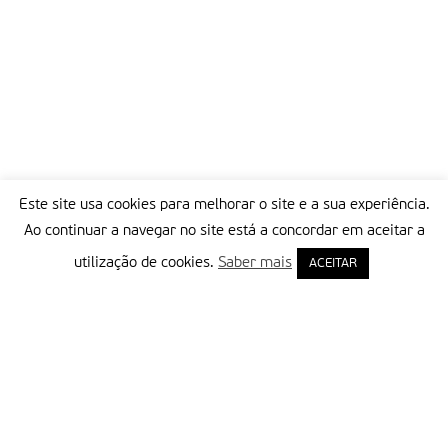
Este site usa cookies para melhorar o site e a sua experiência.
Ao continuar a navegar no site está a concordar em aceitar a
utilização de cookies.
Saber mais
ACEITAR
Delegação Portuguesa do Instituto Missionário da Consolata
Morada:
Rua Francisco Marto, 52, Apartado 5
2496-908 FÁTIMA