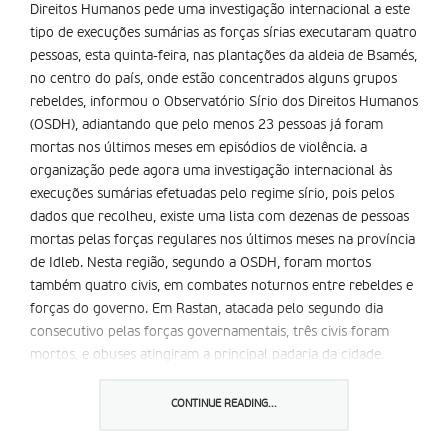
Direitos Humanos pede uma investigação internacional a este
tipo de execuções sumárias as forças sírias executaram quatro
pessoas, esta quinta-feira, nas plantações da aldeia de Bsamés,
no centro do país, onde estão concentrados alguns grupos
rebeldes, informou o Observatório Sírio dos Direitos Humanos
(OSDH), adiantando que pelo menos 23 pessoas já foram
mortas nos últimos meses em episódios de violência. a
organização pede agora uma investigação internacional às
execuções sumárias efetuadas pelo regime sírio, pois pelos
dados que recolheu, existe uma lista com dezenas de pessoas
mortas pelas forças regulares nos últimos meses na província
de Idleb. Nesta região, segundo a OSDH, foram mortos
também quatro civis, em combates noturnos entre rebeldes e
forças do governo. Em Rastan, atacada pelo segundo dia
consecutivo pelas forças governamentais, três civis foram
mortos, e obuses atingiram a principal padaria da cidade.
Segundo testemunhas, um grande número de líderes rebeldes
está em Rastan e a cidade, cercada pelo exército e quase sem
CONTINUE READING...
moradores, escapa ao controle das tropas do governo há
vários meses. Um civil também foi morto em Homs (centro),