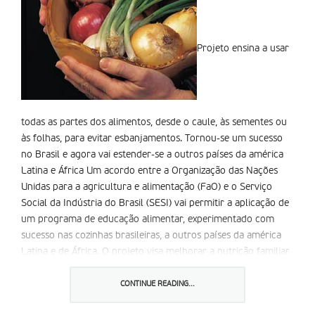
Projeto ensina a usar
todas as partes dos alimentos, desde o caule, às sementes ou
às folhas, para evitar esbanjamentos. Tornou-se um sucesso
no Brasil e agora vai estender-se a outros países da américa
Latina e África Um acordo entre a Organização das Nações
Unidas para a agricultura e alimentação (FaO) e o Serviço
Social da Indústria do Brasil (SESI) vai permitir a aplicação de
um programa de educação alimentar, experimentado com
sucesso nas cozinhas brasileiras, a outros países da américa
Latina e de África. O projeto visa melhorar a nutrição familiar
e reduzir o desperdício de alimentos. Todos os anos 1,3
bilhões de toneladas métricas de alimentos vão para o lixo. ao
CONTINUE READING...
promover a educação alimentar podemos reduzir este