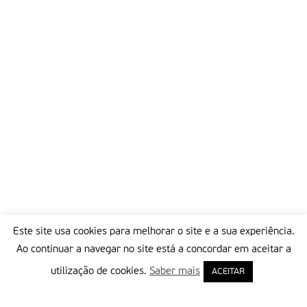
de um objectivo que tem por finalidade a comunhão entre
nós.
4. a missão vivida em comunhão, segundo a espiritualidade
que José allamano nos transmitiu, para que possamos
trabalhar de acordo com o seu estilo, é o objectivo último do
nosso trabalho capitular. a segunda semana do Capítulo
consistiu na leitura e avaliação da nossa realidade como
Instituto feita pelo Padre Geral.com muita objectividade
mostrou-nos o modo como o Instituto caminhou nestes seis
últimos anos focalizando a problemática em que vivemos.
Logo a seguir foi a vez de cada Região donde provêm estes 49
missionários apresentar uma panorâmica do próprio campo
de trabalho. Todos os problemas foram afrontados, desde o
pessoal missionário à formação de base, desde a
Este site usa cookies para melhorar o site e a sua experiência.
evangelização à necessidade de uma nossa reorganização.
Ao continuar a navegar no site está a concordar em aceitar a
5. Vai-se acentuando dentro de mim a impressão de que não
utilização de cookies.
Saber mais
ACEITAR
estamos aqui para redigir belos documentos que deverão ser
apresentados aos nossos irmãos missionários dos quatro