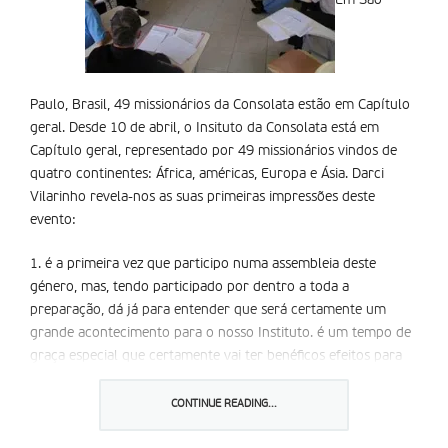
Em São
Paulo, Brasil, 49 missionários da Consolata estão em Capítulo
geral. Desde 10 de abril, o Insituto da Consolata está em
Capítulo geral, representado por 49 missionários vindos de
quatro continentes: África, américas, Europa e Ásia. Darci
Vilarinho revela-nos as suas primeiras impressões deste
evento:
1. é a primeira vez que participo numa assembleia deste
género, mas, tendo participado por dentro a toda a
preparação, dá já para entender que será certamente um
grande acontecimento para o nosso Instituto. é um tempo de
graça especial que certamente vai ter benéficos efeitos para
os membros da nossa família missionária.
CONTINUE READING...
2. Estamos a chegar ao fim da primeira semana de trabalho
efectivo após uma semana inteira dedicada à oração, à