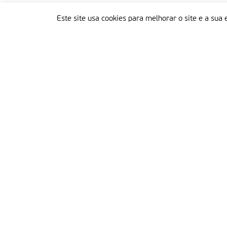
Este site usa cookies para melhorar o site e a sua 
Delegação Portuguesa do Instituto Missionário da Consolata
Morada:
Rua Francisco Marto, 52, Apartado 5
2496-908 FÁTIMA
Tel.:
249 539 430 / 249 539 460
Emails.:
redacao@fatimamissionaria.pt /
assinaturas@fatimamissionaria.pt