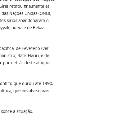
Síria retirou finalmente as
9 das Nações Unidas (ONU),
ados sírios abandonaram o
iyyak, no Vale de Bekaa.
acífica, de Fevereiro (ver
nistro, Rafik Hariri, e de
r por detrás deste ataque.
onflito que durou até 1990.
olítica, que envolveu mais
sobre a situação.