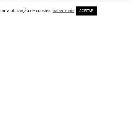
tar a utilização de cookies.
Saber mais
ACEITAR
rimeiro Nome
ail
Leia e aceite a Política de Privacidade