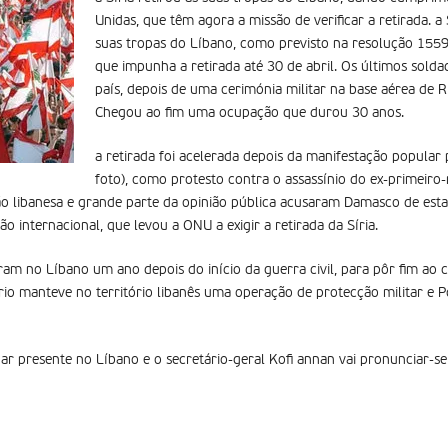
Unidas, que têm agora a missão de verificar a retirada. a 
suas tropas do Líbano, como previsto na resolução 155
que impunha a retirada até 30 de abril. Os últimos sold
país, depois de uma cerimónia militar na base aérea de R
Chegou ao fim uma ocupação que durou 30 anos.
a retirada foi acelerada depois da manifestação popular p
foto), como protesto contra o assassínio do ex-primeiro-mi
ão libanesa e grande parte da opinião pública acusaram Damasco de esta
o internacional, que levou a ONU a exigir a retirada da Síria.
am no Líbano um ano depois do início da guerra civil, para pôr fim ao c
rio manteve no território libanês uma operação de protecção militar e P
ar presente no Líbano e o secretário-geral Kofi annan vai pronunciar-se 