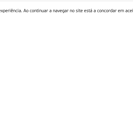
experiência. Ao continuar a navegar no site está a concordar em acei
Informações
P
QUEM SOMOS
ESTATUTO EDITORIAL
Em
FICHA TÉCNICA
LINKS
POLÍTICA DE PRIVACIDADE
CONTACTOS