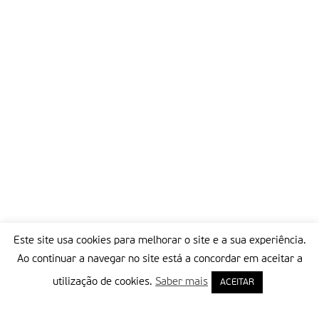
do nosso e também falamos.
Este país por enquanto é uma democracia. Quer queiramos
quer não, trata-se de confronto. Nós queremos influenciar e
eles também.
arranjam-nos adjetivos nada simpáticos. Nós raramente os
apelidamos.
Para nós são jornalistas. Para eles ou somos conservadores,
ou progressistas nisso e conservadores naquilo, mas não
resistem a nos adjetivar. Eles podem. Nós é que não podemos.
a fé cristã não permite rotular uma pessoa dessa forma, a
menos que ela como tal se proclame.
Que os católicos se acostumem a isso, se católicos desejam
prosseguir. O assunto é vida humana, direitos da pessoa, amor
Este site usa cookies para melhorar o site e a sua experiência.
e família. Eles têm outra noção e outros valores. E têm poder.
Ao continuar a navegar no site está a concordar em aceitar a
E dele se utilizam. Leiamos o que escrevem, mas sejamos
honestos para conosco.
utilização de cookies.
Saber mais
ACEITAR
Leiamos também o que nossas revistas católicas escrevem.
**Quem assina aquelas revistas, assine também uma revista