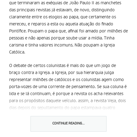
que terminaram as exéquias de João Paulo II as manchetes
das principais revistas já estavam, de novo, distinguindo
claramente entre os elogios ao papa, que certamente os
mereceu, e reparos a esta ou aquela atuação do finado
Pontífice. Poupam o papa que, afinal foi amado por milhões de
pessoas e não apenas porque soube usar a mí­dia. Tinha
carisma e tinha valores incomuns. Não poupam a Igreja
Católica.
O debate de certos colunistas é mais do que um jogo de
braço contra a Igreja. a Igreja, por sua hierarquia julga
representar milhões de católicos e os colunistas agem como
porta-vozes de uma corrente de pensamento. Se sua coluna é
lida e se lá continuam, é porque a revista os acha relevantes
para os propósitos daquele veículo. assim, a revista Veja, dois
dias depois do sepultamento do papa estampava quatro
artigos, um deles sugerindo que a Igreja se retirasse para o
inferno. andré Petry não quer um papa brasileiro porque não
CONTINUE READING...
seria bom para o país, Tales alvarenga , um pouco mais
brando mostra um papa reacionário, e Diogo Mainardi ,