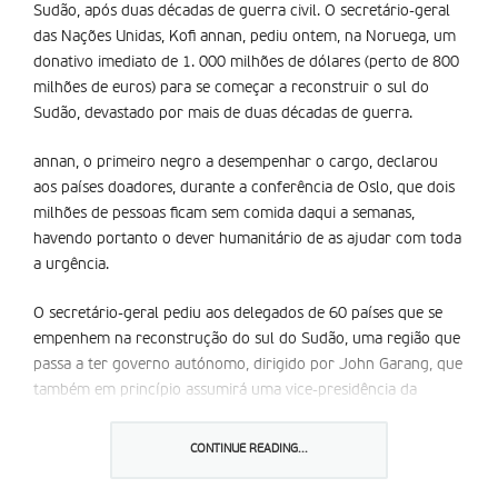
Sudão, após duas décadas de guerra civil. O secretário-geral
das Nações Unidas, Kofi annan, pediu ontem, na Noruega, um
donativo imediato de 1. 000 milhões de dólares (perto de 800
milhões de euros) para se começar a reconstruir o sul do
Sudão, devastado por mais de duas décadas de guerra.
annan, o primeiro negro a desempenhar o cargo, declarou
aos países doadores, durante a conferência de Oslo, que dois
milhões de pessoas ficam sem comida daqui a semanas,
havendo portanto o dever humanitário de as ajudar com toda
a urgência.
O secretário-geral pediu aos delegados de 60 países que se
empenhem na reconstrução do sul do Sudão, uma região que
passa a ter governo autónomo, dirigido por John Garang, que
também em princípio assumirá uma vice-presidência da
República.
CONTINUE READING...
as autoridades de Cartum pretendem que a comunidade
internacional lhes dê 2. 600 milhões de dólares (cerca de 2.