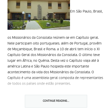
Em São Paulo, Brasil,
os Missionários da Consolata reúnem-se em Capítulo geral.
Nele participam oito portugueses. além de Portugal, provêm
de Moçambique, Brasil e Roma. a 10 de abril tem início o XI
Capítulo Geral dos Missionários da Consolata. O último teve
lugar em África, no Quénia. Desta vez o Capítulo viaja até à
américa Latina e São Paulo hospeda este importante
acontecimento da vida dos Missionários da Consolata. O
Capítulo é uma assembleia geral composta de representantes
de todos os países onde estão presentes.
Os Missionários da Consolata que vivem no Brasil tiveram em
suas mãos a organização logí­stica do acontecimento. Para
CONTINUE READING...
isso, uma das suas casas foi devidamente reestruturada para