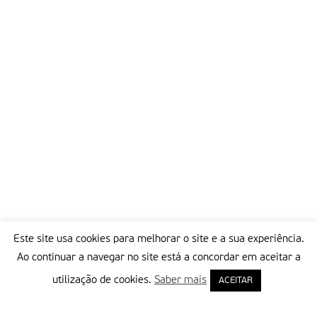
Uma curiosidade deste Capítulo é o grande número de
missionários da Consolata portugueses que nele participam.
São oito, isto é, cerca de um quinto dos capitulares. a grande
maioria continua a ser de nacionalidade italiana. Porém, já se
nota claramente uma grande internacionalidade. Reina entre
todos um clima de descontracção e boa disposição. Os
trabalhos do Capítulo vão começar a sério nos próximos dias.
Partilhar isto:
Este site usa cookies para melhorar o site e a sua experiência.
Ao continuar a navegar no site está a concordar em aceitar a
utilização de cookies.
Saber mais
ACEITAR