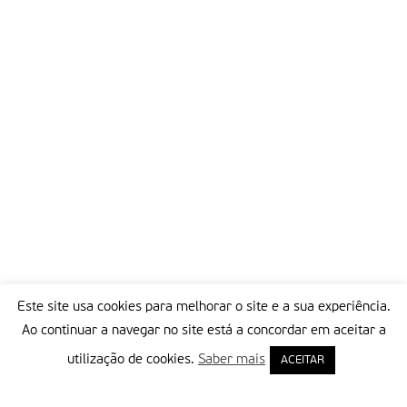
“percorreu o mundo a anunciar o único salvador do Mundo,
Jesus Cristo”.
Sobre o sucessor de João Paulo II na cadeira de Pedro,
Serafim Ferreira e Silva espera que seja “mais novo” e que “dê
continuidade à missão profética”.
Partilhar isto:
Este site usa cookies para melhorar o site e a sua experiência.
Ao continuar a navegar no site está a concordar em aceitar a
utilização de cookies.
Saber mais
ACEITAR