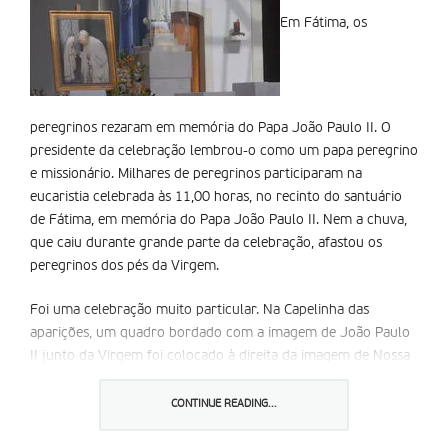
Em Fátima, os
peregrinos rezaram em memória do Papa João Paulo II. O
presidente da celebração lembrou-o como um papa peregrino
e missionário. Milhares de peregrinos participaram na
eucaristia celebrada às 11,00 horas, no recinto do santuário
de Fátima, em memória do Papa João Paulo II. Nem a chuva,
que caiu durante grande parte da celebração, afastou os
peregrinos dos pés da Virgem.
Foi uma celebração muito particular. Na Capelinha das
aparições, um quadro bordado com a imagem de João Paulo
II junto da Virgem foi colocado à direita da imagem de Nossa
Senhora. a coroa desta imagem tem incrustada a bala do
atentado, perpetrado pelo turco ali acqa contra o Papa na
CONTINUE READING...
praça de São Pedro.