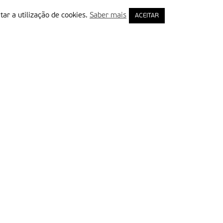
tar a utilização de cookies.
Saber mais
ACEITAR
rimeiro Nome
ail
Leia e aceite a Política de Privacidade