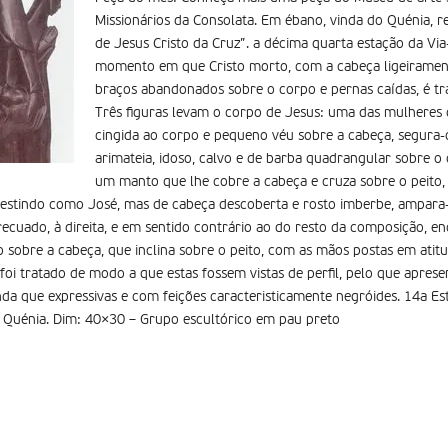
Missionários da Consolata. Em ébano, vinda do Quénia, r
de Jesus Cristo da Cruz”. a décima quarta estação da Via
momento em que Cristo morto, com a cabeça ligeiramente
braços abandonados sobre o corpo e pernas caídas, é t
Três figuras levam o corpo de Jesus: uma das mulheres d
cingida ao corpo e pequeno véu sobre a cabeça, segura-
arimateia, idoso, calvo e de barba quadrangular sobre o
um manto que lhe cobre a cabeça e cruza sobre o peito,
vestindo como José, mas de cabeça descoberta e rosto imberbe, ampara-
uado, à direita, e em sentido contrário ao do resto da composição, en
 sobre a cabeça, que inclina sobre o peito, com as mãos postas em ati
 foi tratado de modo a que estas fossem vistas de perfil, pelo que apres
nda que expressivas e com feições caracteristicamente negróides. 14a Es
xx, Quénia. Dim: 40×30 – Grupo escultórico em pau preto