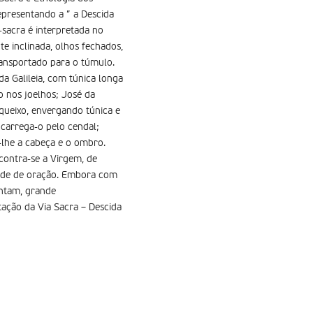
epresentando a ” a Descida
-sacra é interpretada no
 inclinada, olhos fechados,
ransportado para o túmulo.
a Galileia, com túnica longa
o nos joelhos; José da
 queixo, envergando túnica e
 carrega-o pelo cendal;
lhe a cabeça e o ombro.
contra-se a Virgem, de
tude de oração. Embora com
entam, grande
tação da Via Sacra – Descida