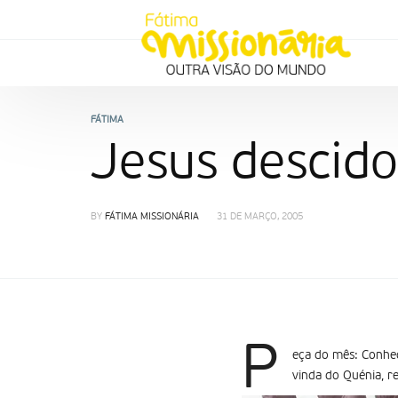
FÁTIMA
Jesus descido
BY
FÁTIMA MISSIONÁRIA
31 DE MARÇO, 2005
P
eça do mês: Conheç
vinda do Quénia, r