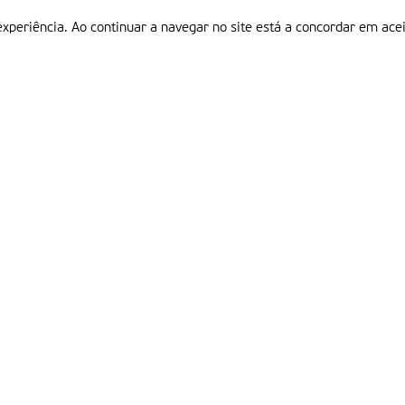
experiência. Ao continuar a navegar no site está a concordar em acei
Informações
P
QUEM SOMOS
ESTATUTO EDITORIAL
Em
FICHA TÉCNICA
LINKS
POLÍTICA DE PRIVACIDADE
CONTACTOS