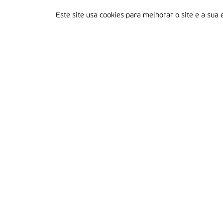
Este site usa cookies para melhorar o site e a sua 
Delegação Portuguesa do Instituto Missionário da Consolata
Morada:
Rua Francisco Marto, 52, Apartado 5
2496-908 FÁTIMA
Tel.:
249 539 430 / 249 539 460
Emails.:
redacao@fatimamissionaria.pt /
assinaturas@fatimamissionaria.pt