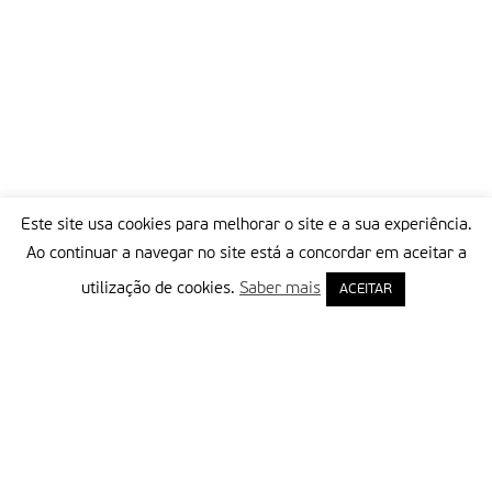
Este site usa cookies para melhorar o site e a sua experiência.
Ao continuar a navegar no site está a concordar em aceitar a
utilização de cookies.
Saber mais
ACEITAR
Delegação Portuguesa do Instituto Missionário da Consolata
Morada:
Rua Francisco Marto, 52, Apartado 5
2496-908 FÁTIMA