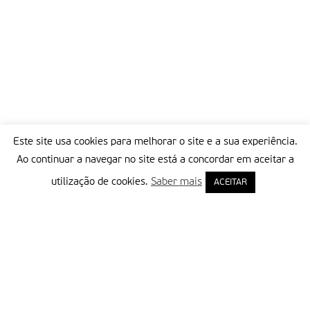
Este site usa cookies para melhorar o site e a sua experiência.
Ao continuar a navegar no site está a concordar em aceitar a
utilização de cookies.
Saber mais
ACEITAR
Delegação Portuguesa do Instituto Missionário da Consolata
Morada:
Rua Francisco Marto, 52, Apartado 5
2496-908 FÁTIMA