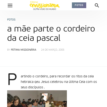
FOTOS
FOTOS
a mãe parte o cordeiro
da ceia pascal
BY
FÁTIMA MISSIONÁRIA
24 DE MARÇO, 2005
P
artindo o cordeiro, para recordar os ritos da ceia
hebraica qeu Jesus celebrou na úlitma Ceia com os
seus discípulos .