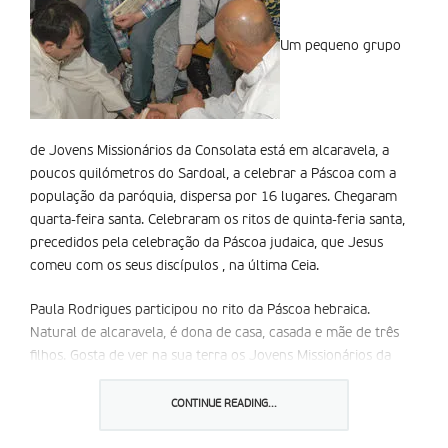
Um pequeno grupo
de Jovens Missionários da Consolata está em alcaravela, a
poucos quilómetros do Sardoal, a celebrar a Páscoa com a
população da paróquia, dispersa por 16 lugares. Chegaram
quarta-feira santa. Celebraram os ritos de quinta-feria santa,
precedidos pela celebração da Páscoa judaica, que Jesus
comeu com os seus discípulos , na última Ceia.
Paula Rodrigues participou no rito da Páscoa hebraica.
Natural de alcaravela, é dona de casa, casada e mãe de três
filhos. Gosta de ver na sua terra os Jovens Missionários da
Consolata (JMC). “é bom para os jovens da terra, que andam
um pouco afastados”. São à volta de 50: “Dos 12 aos 18
CONTINUE READING...
anos”.