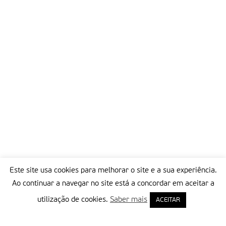
nos connosco próprios”. as pessoas da terra “são super, super,
hiper acolhedoras”. São tão simpáticas, que “parece que
estamos em casa”. Sónia Teixeira está bem instalada. Quando
sai de casa, custa-lhe deixar o seu quarto. “é o meu mundo.
Custa sempre”.
Faltam três dias. “Espero aprofundar mais o relacionamento
com as pessoas”. Espera mais: “Descobrir algo em mim de
diferente. Que nunca tive oportunidade, que está ali à espera
que eu encontre; mas que ainda não consegui lá chegar”.
Veja a reportagem fotográfica em:
www.fatimamissionaria.pt/index_fotografia.php
Partilhar isto:
Este site usa cookies para melhorar o site e a sua experiência.
Ao continuar a navegar no site está a concordar em aceitar a
utilização de cookies.
Saber mais
ACEITAR