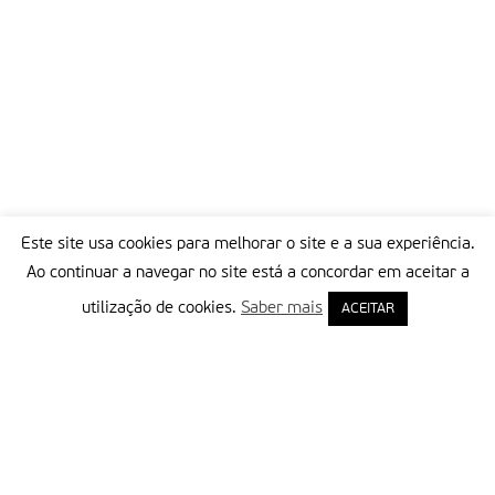
Este site usa cookies para melhorar o site e a sua experiência.
Ao continuar a navegar no site está a concordar em aceitar a
utilização de cookies.
Saber mais
ACEITAR
Delegação Portuguesa do Instituto Missionário da Consolata
Morada:
Rua Francisco Marto, 52, Apartado 5