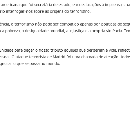
e-americana que foi secretária de estado, em declarações à imprensa, c
rio interrogar-nos sobre as origens do terrorismo.
lência, o terrorismo não pode ser combatido apenas por políticas de s
a pobreza, a desigualdade mundial, a injustiça e a própria violência. T
idade para pagar o nosso tributo àqueles que perderam a vida, reflect
essoal. O ataque terrorista de Madrid foi uma chamada de atenção: todo
ignorar o que se passa no mundo.