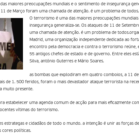
das maiores preocupações mundiais e o sentimento de insegurança gene
 11 de Março foram uma chamada de atenção. é um problema de todos.
O terrorismo é uma das maiores preocupações mundiais 
insegurança generaliza-se. Os ataques de 11 de Setemb
uma chamada de atenção. é um problema de todos.organ
Madrid, uma organização independente dedicada ao fort
encontro pela democracia e contra o terrorismo reúne, 
55 antigos chefes de estado e de governo. Entre eles es
Silva, antónio Guterres e Mário Soares.
as bombas que explodiram em quatro comboios, a 11 de
is de 1. 500 feridos, foram o mais devastador ataque terrorista na rece
ua muito presente.
ra estabelecer uma agenda comum de acção para mais eficazmente com
centes vítimas do terrorismo.
tes estrategas e cidadãos de todo o mundo. a intenção é unir as forças d
cores políticas.