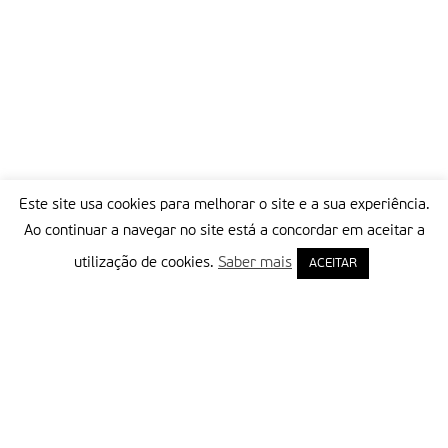
Este site usa cookies para melhorar o site e a sua experiência.
Ao continuar a navegar no site está a concordar em aceitar a
utilização de cookies.
Saber mais
ACEITAR
Delegação Portuguesa do Instituto Missionário da Consolata
Morada:
Rua Francisco Marto, 52, Apartado 5
2496-908 FÁTIMA