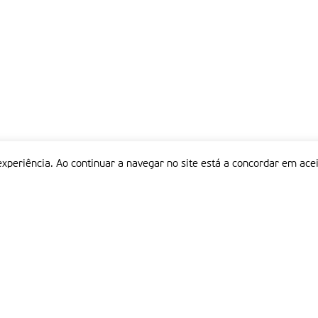
experiência. Ao continuar a navegar no site está a concordar em acei
Informações
P
QUEM SOMOS
ESTATUTO EDITORIAL
Em
FICHA TÉCNICA
LINKS