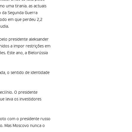
o uma tirania. as actuais
do da Segunda Guerra
ríodo em que perdeu 2,2
udia.
pelo presidente aleksander
Unidos a impor restrições em
es. Este ano, a Bielorússia
a, o sentido de identidade
clí­nio. O presidente
ue leva os investidores
foto com o presidente russo
ião. Mas Moscovo nunca o