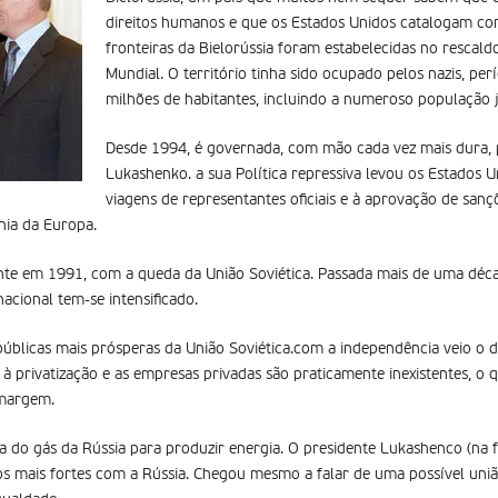
direitos humanos e que os Estados Unidos catalogam com
fronteiras da Bielorússia foram estabelecidas no rescal
Mundial. O território tinha sido ocupado pelos nazis, pe
milhões de habitantes, incluindo a numeroso população j
Desde 1994, é governada, com mão cada vez mais dura, 
Lukashenko. a sua Política repressiva levou os Estados 
viagens de representantes oficiais e à aprovação de sançõ
ania da Europa.
te em 1991, com a queda da União Soviética. Passada mais de uma décad
nacional tem-se intensificado.
públicas mais prósperas da União Soviética.com a independência veio o de
 privatização e as empresas privadas são praticamente inexistentes, o q
 margem.
do gás da Rússia para produzir energia. O presidente Lukashenco (na 
os mais fortes com a Rússia. Chegou mesmo a falar de uma possível un