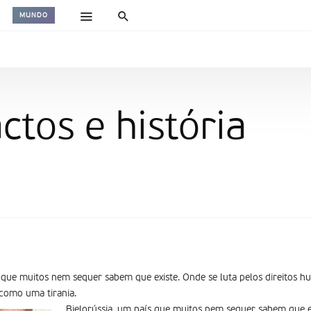
MUNDO
actos e história
s que muitos nem sequer sabem que existe. Onde se luta pelos direitos 
como uma tirania.
Bielorússia, um país que muitos nem sequer sabem que ex