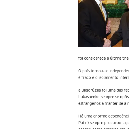
foi considerada a última tir
O país tornou-se independen
é fraco e o isolamento inter
a Bielorússia foi uma das re
Lukashenko sempre se opôs à
estrangeiros a manter-se à
Há uma enorme dependência 
Putin) sempre procurou laç