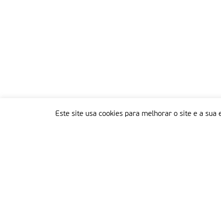
Este site usa cookies para melhorar o site e a sua 
Delegação Portuguesa do Instituto Missionário da Consolata
Morada:
Rua Francisco Marto, 52, Apartado 5