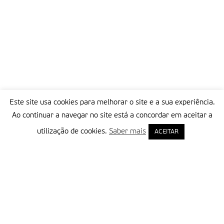
Este site usa cookies para melhorar o site e a sua experiência.
Ao continuar a navegar no site está a concordar em aceitar a
utilização de cookies.
Saber mais
ACEITAR
Delegação Portuguesa do Instituto Missionário da Consolata
Morada:
Rua Francisco Marto, 52, Apartado 5
2496-908 FÁTIMA