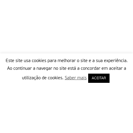
Este site usa cookies para melhorar o site e a sua experiência.
Ao continuar a navegar no site está a concordar em aceitar a
utilização de cookies.
Saber mais
ACEITAR
Delegação Portuguesa do Instituto Missionário da Consolata
Morada:
Rua Francisco Marto, 52, Apartado 5
2496-908 FÁTIMA