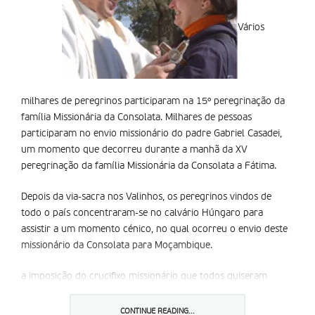
Vários
milhares de peregrinos participaram na 15º peregrinação da
família Missionária da Consolata. Milhares de pessoas
participaram no envio missionário do padre Gabriel Casadei,
um momento que decorreu durante a manhã da XV
peregrinação da família Missionária da Consolata a Fátima.
Depois da via-sacra nos Valinhos, os peregrinos vindos de
todo o país concentraram-se no calvário Húngaro para
assistir a um momento cénico, no qual ocorreu o envio deste
missionário da Consolata para Moçambique.
a imposição do crucifixo missionário que todos quiseram
beijar, tornou oficial este envio. Enquanto isso todos
acompanhavam as palavras do superior provincial, padre Luís
CONTINUE READING...