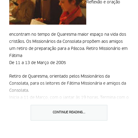
Reflexão e oração
encontram no tempo de Quaresma maior espaço na vida dos
cristãos. Os Missionários da Consolata propõem aos amigos
um retiro de preparação para a Páscoa. Retiro Missionário em
Fátima
De 11 a 13 de Março de 2005
Retiro de Quaresma, orientado pelos Missionários da
Consolata, para os leitores de Fátima Missionária e amigos da
Consolata.
Inicia a 11 de Março, com o jantar às 19 horas. Termina com o
almoço.
CONTINUE READING...
Local: Seminário da Consolata, em Fátima
alojamento e pensão dos dois dias: 47,00€, em quarto duplo
Suplemento de quarto individual: 13,00€