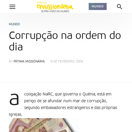
MUNDO
MUNDO
Corrupção na ordem do
dia
BY
FÁTIMA MISSIONÁRIA
6 DE FEVEREIRO, 2005
a
coligação NaRC, que governa o Quénia, está em
perigo de se afundar num mar de corrupção,
segundo embaixadores estrangeiros e das próprias
Igrejas.