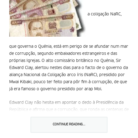
a coligação NaRC,
que governa o Quénia, está em perigo de se afundar num mar
de corrupção, segundo embaixadores estrangeiros e das
próprias Igrejas. O alto comissário britânico no Quénia, Sir
Edward Clay, alertou nestes dias para o facto de o governo da
aliança Nacional da Coligação arco íris (NaRC), presidido por
Mwai Kibaki, pouco ter feito para pôr fim à corrupção, de que
já era famoso o governo presidido por arap Moi.
Edward Clay não hesita em apontar o dedo à Presidência da
República e afirma que a corrupção, que ronda as centenas de
milhões de dólares, é como que o vómito dos políticos sem
escrúpulos nos sapatos dos países doadores de ajuda para o
CONTINUE READING...
desenvolvimento.